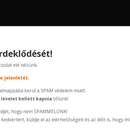
rdeklődését!
solat elé nézünk.
e jelenlétét.
 almappába kerül a SPAM védelem miatt.
t
levelet kellett kapnia
tőlünk!
leződjét, hogy nem SPAMMELÜNK!
dvértért, küldje el az elérhetőségeit és az időt is, hogy 