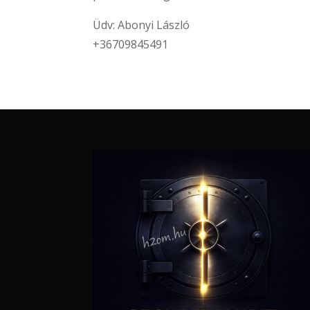
Üdv: Abonyi László
+36709845491