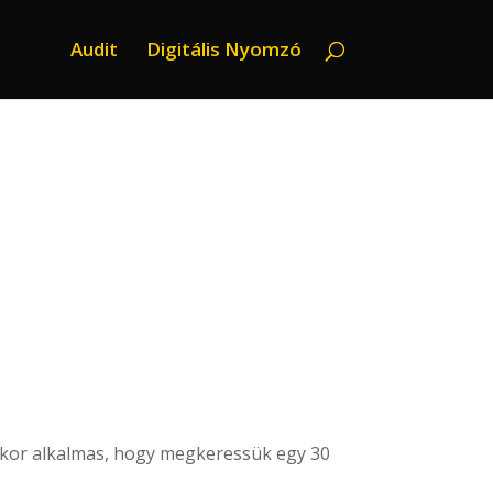
Audit
Digitális Nyomzó
mikor alkalmas, hogy megkeressük egy 30