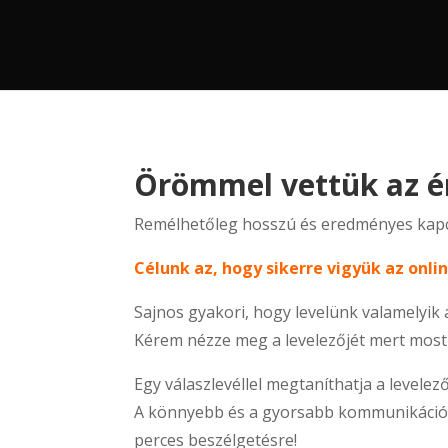
Örömmel vettük az é
Remélhetőleg hosszú és eredményes kapc
Célunk az, hogy sikerre vigyük az onlin
Sajnos gyakori, hogy levelünk valamelyik
Kérem nézze meg a levelezőjét mert mos
Egy válaszlevéllel megtaníthatja a leve
A könnyebb és a gyorsabb kommunikáció ke
perces beszélgetésre!