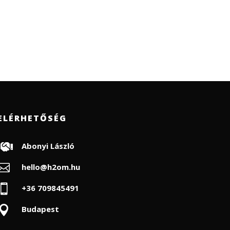
ELÉRHETŐSÉG

Abonyi László

hello@h2om.hu

+36 709845491

Budapest