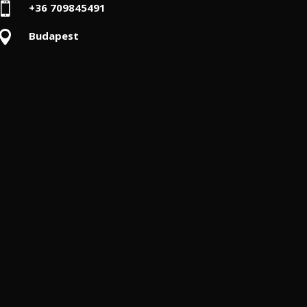

+36 709845491

Budapest