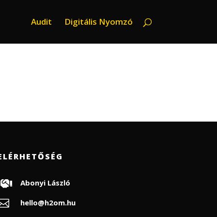
Audit
Digitális Nyomzó
ELÉRHETŐSÉG

Abonyi László

hello@h2om.hu