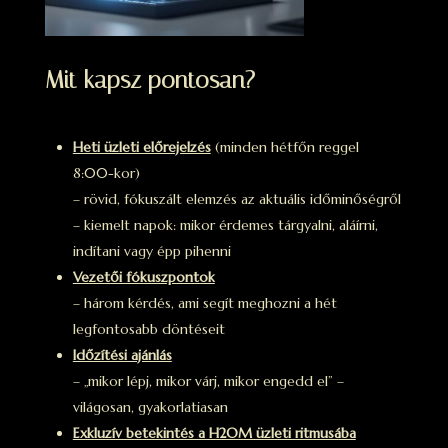
Mit kapsz pontosan?
Heti üzleti előrejelzés
(minden hétfőn reggel
8:00-kor)
– rövid, fókuszált elemzés az aktuális időminőségről
– kiemelt napok: mikor érdemes tárgyalni, aláírni,
indítani vagy épp pihenni
Vezetői fókuszpontok
– három kérdés, ami segít meghozni a hét
legfontosabb döntéseit
Időzítési ajánlás
– „mikor lépj, mikor várj, mikor engedd el” –
világosan, gyakorlatiasan
Exkluzív betekintés a H2OM üzleti ritmusába