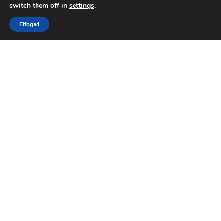
switch them off in
settings
.
Elfogad
Rejtett kapcsolatok feltárása
Háttérelemzés és információgyűjtés
Partnerellenőrzés
Online csalások vizsgálata
Kapcsolati hálók feltérképezése
Digitális lábnyom kutatás