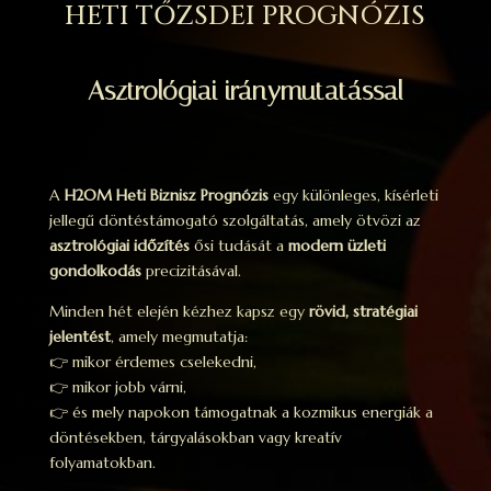
HETI TŐZSDEI PROGNÓZIS
Asztrológiai iránymutatással
A
H2OM Heti Biznisz Prognózis
egy különleges, kísérleti
jellegű döntéstámogató szolgáltatás, amely ötvözi az
asztrológiai időzítés
ősi tudását a
modern üzleti
gondolkodás
precizitásával.
Minden hét elején kézhez kapsz egy
rövid, stratégiai
jelentést
, amely megmutatja:
👉 mikor érdemes cselekedni,
👉 mikor jobb várni,
👉 és mely napokon támogatnak a kozmikus energiák a
döntésekben, tárgyalásokban vagy kreatív
folyamatokban.