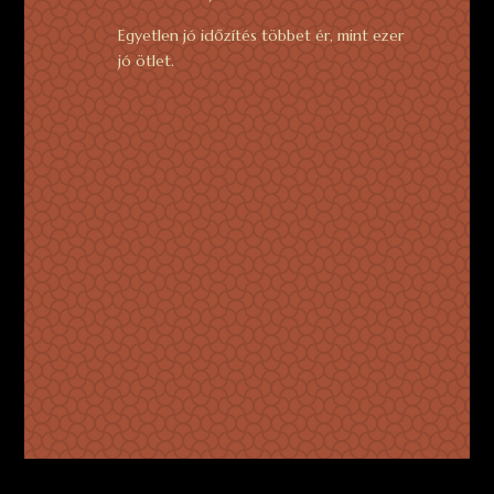
Egyetlen jó időzítés többet ér, mint ezer
jó ötlet.