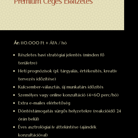
Prémium Céges Előfizetés
Ár:
110.000 Ft + ÁFA / hó
Részletes havi stratégiai jelentés (minden fő
területre)
Heti prognózisok (pl. tárgyalás, értékesítés, kreatív
tervezés időzítése)
Kulcsember-választás, új munkatárs időzítés
Személyes vagy online konzultáció (4×60 perc/hó)
Extra e-mailes elérhetőség
Döntéstámogatás sürgős helyzetekre (reakcióidő 24
órán belül)
Éves asztrológiai ív áttekintése (ajándék
konzultációval)