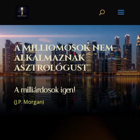
A MILLIOMOSOK NEM
ALKALMAZNAK
ASZTROLÓGUST
A milliárdosok igen!
(J.P. Morgan)