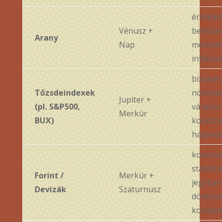
értékbi
Vénusz +
befekte
Arany
Nap
menedé
infláció
bizalom
Tőzsdeindexek
növeked
Jupiter +
(pl. S&P500,
várakoz
Merkúr
BUX)
kockázat
hajland
kommun
stabilitá
Forint /
Merkúr +
jegyban
Devizák
Szaturnusz
döntések
korláto