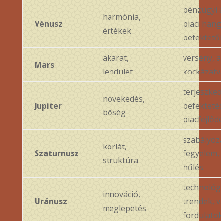
pénzügyi 
harmónia,
Vénusz
piaci hang
értékek
befektető
akarat,
verseny, a
Mars
lendület
kockázatvá
terjeszked
növekedés,
Jupiter
befekteté
bőség
piacfejlőd
szabályoz
korlát,
Szaturnusz
fegyelem, 
struktúra
hűlés
technológ
innováció,
Uránusz
trendek, v
meglepetés
fordulato