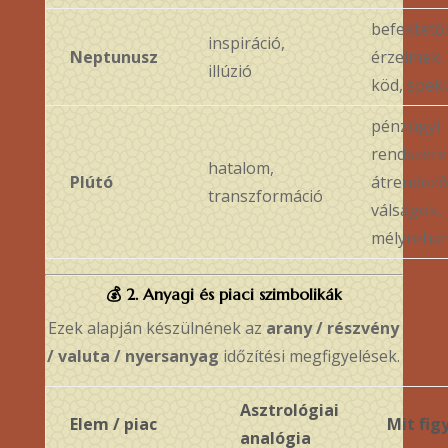
befektető
inspiráció,
Neptunusz
érzelmek, 
illúzió
köd, spek
pénzügyi
rendszere
hatalom,
Plútó
átrendező
transzformáció
válságok,
mélyreha
💰
2. Anyagi és piaci szimbolikák
Ezek alapján készülnének az
arany / részvény
/ valuta / nyersanyag
időzítési megfigyelések.
Asztrológiai
Elem / piac
Mit fig
analógia