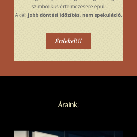
szimbolikus értelmezésére épül.
A cél:
jobb döntési időzítés, nem spekuláció.
Érdekel!!!
Áraink;