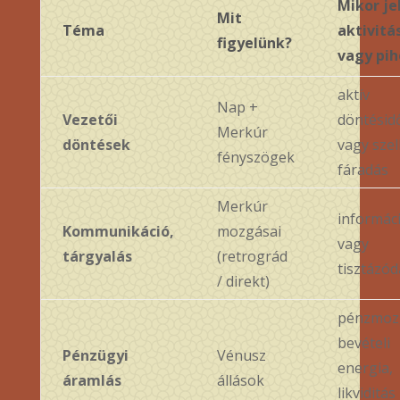
Mikor je
Mit
Téma
aktivitá
figyelünk?
vagy pih
aktív
Nap +
Vezetői
döntésid
Merkúr
döntések
vagy szel
fényszögek
fáradás
Merkúr
informáci
Kommunikáció,
mozgásai
vagy
tárgyalás
(retrográd
tisztázód
/ direkt)
pénzmoz
bevételi
Pénzügyi
Vénusz
energia,
áramlás
állások
likviditás