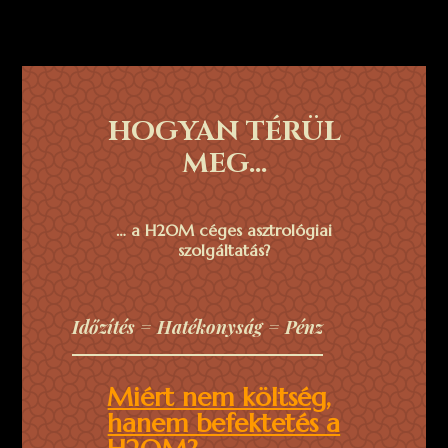
HOGYAN TÉRÜL
MEG…
… a H2OM céges asztrológiai
szolgáltatás?
Időzítés = Hatékonyság = Pénz
Miért nem költség,
hanem befektetés a