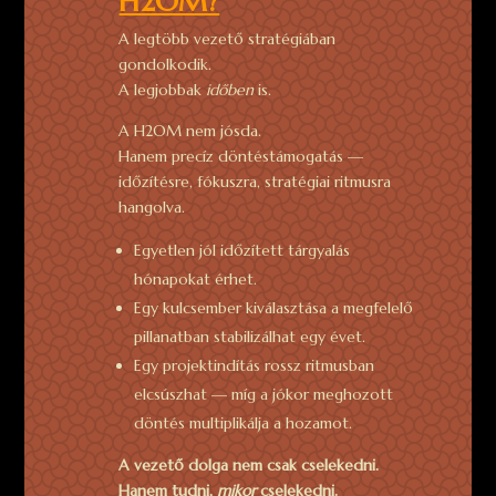
H2OM?
A legtöbb vezető stratégiában
gondolkodik.
A legjobbak
időben
is.
A H2OM nem jósda.
Hanem precíz döntéstámogatás —
időzítésre, fókuszra, stratégiai ritmusra
hangolva.
Egyetlen jól időzített tárgyalás
hónapokat érhet.
Egy kulcsember kiválasztása a megfelelő
pillanatban stabilizálhat egy évet.
Egy projektindítás rossz ritmusban
elcsúszhat — míg a jókor meghozott
döntés multiplikálja a hozamot.
A vezető dolga nem csak cselekedni.
Hanem tudni,
mikor
cselekedni.