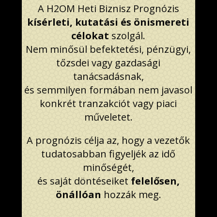
A H2OM Heti Biznisz Prognózis
kísérleti, kutatási és önismereti
célokat
szolgál.
Nem minősül befektetési, pénzügyi,
tőzsdei vagy gazdasági
tanácsadásnak,
és semmilyen formában nem javasol
konkrét tranzakciót vagy piaci
műveletet.
A prognózis célja az, hogy a vezetők
tudatosabban figyeljék az idő
minőségét,
és saját döntéseiket
felelősen,
önállóan
hozzák meg.