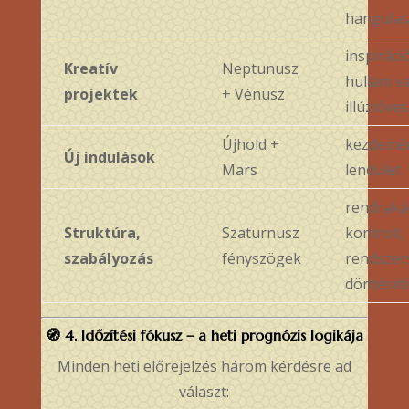
hangulat
inspiráci
Kreatív
Neptunusz
hullám v
projektek
+ Vénusz
illúzióves
Újhold +
kezdemé
Új indulások
Mars
lendület
rendraká
Struktúra,
Szaturnusz
kontroll,
szabályozás
fényszögek
rendszer
döntésid
🧭
4. Időzítési fókusz – a heti prognózis logikája
Minden heti előrejelzés három kérdésre ad
választ: