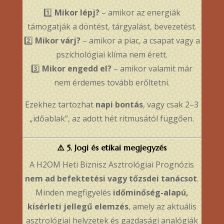
1️⃣
Mikor lépj?
– amikor az energiák
támogatják a döntést, tárgyalást, bevezetést.
2️⃣
Mikor várj?
– amikor a piac, a csapat vagy a
pszichológiai klíma nem érett.
3️⃣
Mikor engedd el?
– amikor valamit már
nem érdemes tovább erőltetni.
Ezekhez tartozhat
napi bontás
, vagy csak 2–3
„időablak”, az adott hét ritmusától függően.
⚠️
5. Jogi és etikai megjegyzés
A H2OM Heti Biznisz Asztrológiai Prognózis
nem ad befektetési vagy tőzsdei tanácsot
.
Minden megfigyelés
időminőség-alapú,
kísérleti jellegű elemzés
, amely az aktuális
asztrológiai helyzetek és gazdasági analógiák