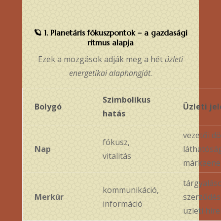
🪐
1. Planetáris fókuszpontok – a gazdasági
ritmus alapja
Ezek a mozgások adják meg a hét
üzleti
energetikai alaphangját
.
Szimbolikus
Bolygó
Üzleti je
hatás
vezetői d
fókusz,
Nap
láthatósá
vitalitás
márkaene
tárgyalás
kommunikáció,
Merkúr
szerződés
információ
üzleti híre