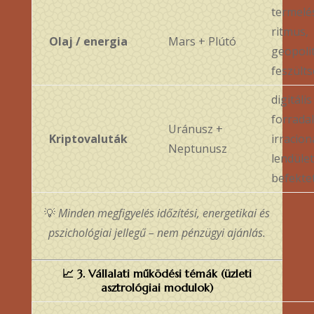
termelé
ritmus,
Olaj / energia
Mars + Plútó
geopolit
feszült
digitális
forrada
Uránusz +
Kriptovaluták
irracion
Neptunusz
lendület
befekte
💡
Minden megfigyelés időzítési, energetikai és
pszichológiai jellegű – nem pénzügyi ajánlás.
📈
3. Vállalati működési témák (üzleti
asztrológiai modulok)