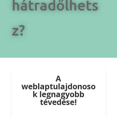
hátradőlhets
z?
A
weblaptulajdonoso
k legnagyobb
tévedése!