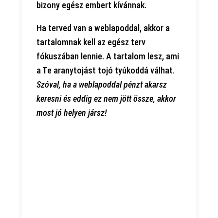
bizony egész embert kívánnak.
Ha terved van a weblapoddal, akkor a
tartalomnak kell az egész terv
fókuszában lennie. A tartalom lesz, ami
a Te aranytojást tojó tyúkoddá válhat.
Szóval, ha a weblapoddal pénzt akarsz
keresni és eddig ez nem jött össze, akkor
most jó helyen jársz!