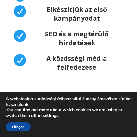

Elkészítjük az első
kampányodat

SEO és a megtérülő
hirdetések

A közösségi média
felfedezése
A weboldalon a minőségi felhasználói élmény érdekében sütiket
használunk.
You can find out more about which cookies we are using or
Akarok egy ingyenes
switch them off in
settings
.
Elfogad
weboldalt!