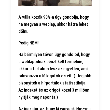
A vállalkozók 90%-a úgy gondolja, hogy
ha megvan a weblap, akkor hátra lehet
dőlni.
Pedig NEM!
Ha bármilyen távon úgy gondolod, hogy
a weblapodnak pénzt kell termelnie,
akkor a tartalom lesz az egyetlen, ami
odavonzza a látogatók ezreit. (…legjobb
bizonyíték a hírportálok statisztikája.
Az indexet és az origot közel 3 millióan
nyitják meg naponta.)
Az igazság, az, hogy ki vagyunk éhezve a