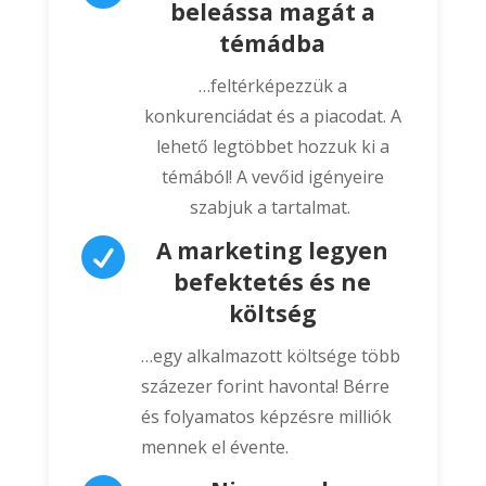
beleássa magát a
témádba
…feltérképezzük a
konkurenciádat és a piacodat. A
lehető legtöbbet hozzuk ki a
témából! A vevőid igényeire
szabjuk a tartalmat.

A marketing legyen
befektetés és ne
költség
…egy alkalmazott költsége több
százezer forint havonta! Bérre
és folyamatos képzésre milliók
mennek el évente.