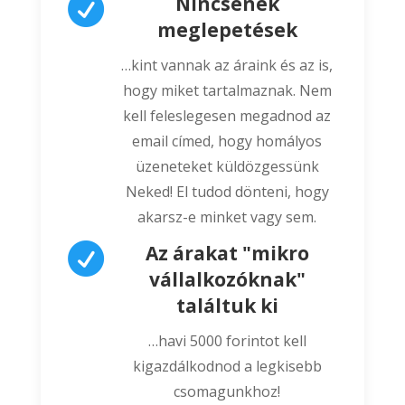

Nincsenek
meglepetések
…kint vannak az áraink és az is,
hogy miket tartalmaznak. Nem
kell feleslegesen megadnod az
email címed, hogy homályos
üzeneteket küldözgessünk
Neked! El tudod dönteni, hogy
akarsz-e minket vagy sem.

Az árakat "mikro
vállalkozóknak"
találtuk ki
…havi 5000 forintot kell
kigazdálkodnod a legkisebb
csomagunkhoz!