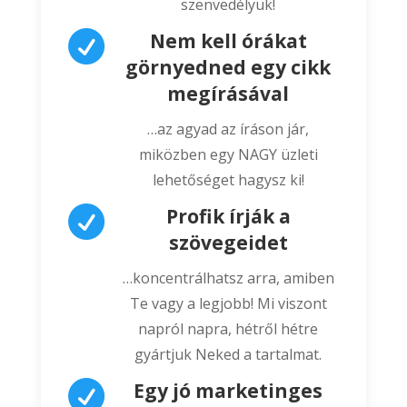
szenvedélyük!

Nem kell órákat
görnyedned egy cikk
megírásával
…az agyad az íráson jár,
miközben egy NAGY üzleti
lehetőséget hagysz ki!

Profik írják a
szövegeidet
…koncentrálhatsz arra, amiben
Te vagy a legjobb! Mi viszont
napról napra, hétről hétre
gyártjuk Neked a tartalmat.

Egy jó marketinges