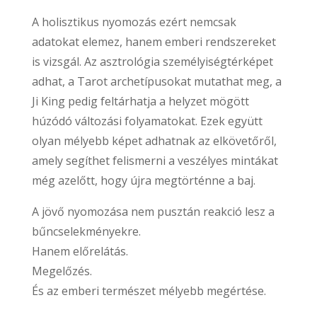
A holisztikus nyomozás ezért nemcsak
adatokat elemez, hanem emberi rendszereket
is vizsgál. Az asztrológia személyiségtérképet
adhat, a Tarot archetípusokat mutathat meg, a
Ji King pedig feltárhatja a helyzet mögött
húzódó változási folyamatokat. Ezek együtt
olyan mélyebb képet adhatnak az elkövetőről,
amely segíthet felismerni a veszélyes mintákat
még azelőtt, hogy újra megtörténne a baj.
A jövő nyomozása nem pusztán reakció lesz a
bűncselekményekre.
Hanem előrelátás.
Megelőzés.
És az emberi természet mélyebb megértése.