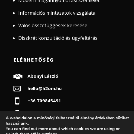
Modern magánnyomozási szemlélet
Információs mintázatok vizsgálata
Valós összefüggések keresése
Diszkrét konzultáció és ügyfeltárás
ELÉRHETŐSÉG

Abonyi László

hello@h2om.hu

+36 709845491

Budapest
A weboldalon a minőségi felhasználói élmény érdekében sütiket
használunk.
You can find out more about which cookies we are using or