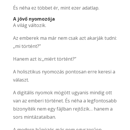
És néha ez többet ér, mint ezer adatlap.
A jövő nyomozója
A világ változik.
Az emberek ma már nem csak azt akarják tudni:
„mi történt?”
Hanem azt is:„miért történt?”
A holisztikus nyomozás pontosan erre keresi a
választ.
A digitális nyomok mögött ugyanis mindig ott
van az emberi történet. És néha a legfontosabb
bizonyíték nem egy fájlban rejtőzik… hanem a
sors mintázataiban.
A modern bűnözés már nem egyszerűen