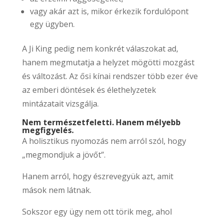
vagy akár azt is, mikor érkezik fordulópont
egy ügyben.
A Ji King pedig nem konkrét válaszokat ad,
hanem megmutatja a helyzet mögötti mozgást
és változást. Az ősi kínai rendszer több ezer éve
az emberi döntések és élethelyzetek
mintázatait vizsgálja.
Nem természetfeletti. Hanem mélyebb
megfigyelés.
A holisztikus nyomozás nem arról szól, hogy
„megmondjuk a jövőt”.
Hanem arról, hogy észrevegyük azt, amit
mások nem látnak.
Sokszor egy ügy nem ott törik meg, ahol