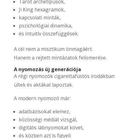
Tarot archetípusok,
Ji King hexagramok,
kapcsolati minták,
pszichológiai dinamika,
és intuitív összefüggések.
A cél nem a misztikum önmagáért.
Hanem a rejtett mintázatok felismerése.
A nyomozás új generációja
A régi nyomozók cigarettafüstös irodákban
ültek és aktákat lapoztak.
A modern nyomozó már:
adatbázisokat elemez,
közösségi médiát vizsgál,
digitális lábnyomokat követ,
és közben azt is figyeli: