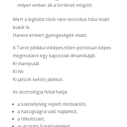
milyen ember áll a történet mögött.
Mert a legtöbb titok nem technikai hiba miatt
bukik le.
Hanem emberi gyengeségek miatt.
A Tarot például elképesztően pontosan képes
megmutatni egy kapcsolat dinamikáját.
Ki manipulál.
Ki fél.
Ki játszik kettős játékot.
Az asztrológia feltárhatja:
a személyiség rejtett motivációit,
a hazugságra való hajlamot,
a titkolózást,
az érzelmi függőségeket,