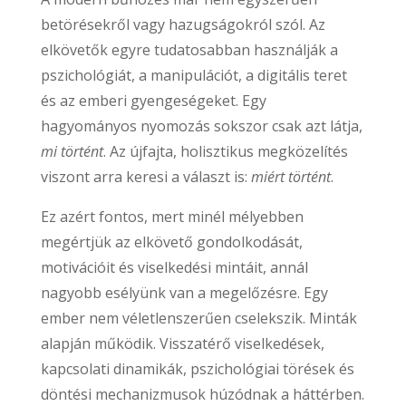
betörésekről vagy hazugságokról szól. Az
elkövetők egyre tudatosabban használják a
pszichológiát, a manipulációt, a digitális teret
és az emberi gyengeségeket. Egy
hagyományos nyomozás sokszor csak azt látja,
mi történt
. Az újfajta, holisztikus megközelítés
viszont arra keresi a választ is:
miért történt
.
Ez azért fontos, mert minél mélyebben
megértjük az elkövető gondolkodását,
motivációit és viselkedési mintáit, annál
nagyobb esélyünk van a megelőzésre. Egy
ember nem véletlenszerűen cselekszik. Minták
alapján működik. Visszatérő viselkedések,
kapcsolati dinamikák, pszichológiai törések és
döntési mechanizmusok húzódnak a háttérben.