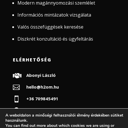
Modern magánnyomozási szemlélet
Információs mintázatok vizsgálata
Valós összefüggések keresése
Diszkrét konzultáció és ügyfeltárás
ELÉRHETŐSÉG

Abonyi László

hello@h2om.hu

+36 709845491

Budapest
A weboldalon a minőségi felhasználói élmény érdekében sütiket
használunk.
You can find out more about which cookies we are using or