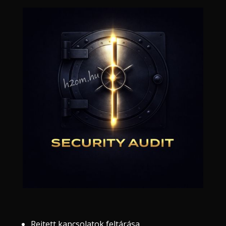
Rejtett kapcsolatok feltárása